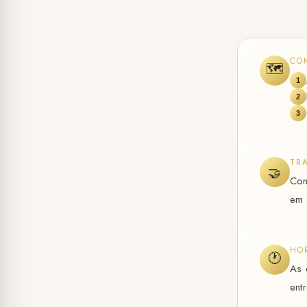
CO
🗺️
1
2
3
TR
🤝
Con
em 
HO
🕐
As 
ent