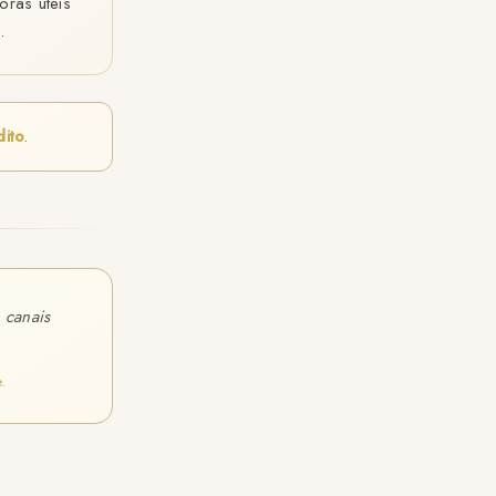
oras úteis
.
dito
.
 canais
.