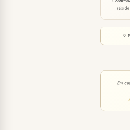
Confirma
rápida
💡 
Em cas