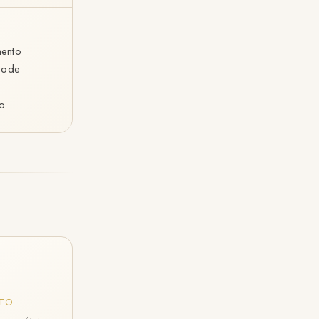
ento
pode
o
TO