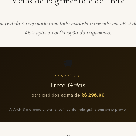
Meios de Pagamento e de Frete
eu pedido é preparado com todo cuidado e enviado em até 2 di
úteis após a confirmação do pagamento.
🚚
BENEFÍCIO
Frete Grátis
para pedidos acima de
R$ 298,00
A Arch Store pode alterar a política de frete grátis sem aviso prévio.