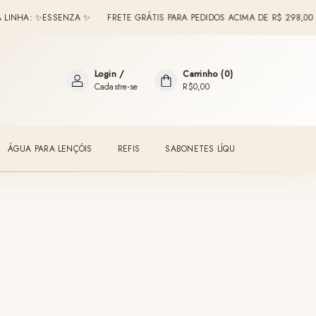
HA: ✨ESSENZA ✨
FRETE GRÁTIS PARA PEDIDOS ACIMA DE R$ 298,00
Login
/
Carrinho
(
0
)
Cadastre-se
R$0,00
ÁGUA PARA LENÇÓIS
REFIS
SABONETES LÍQUIDOS
ESSENTI