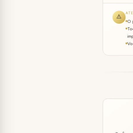
AT
⚠️
O 
To
im
Vo