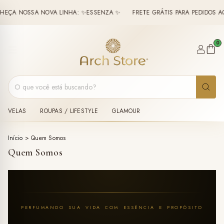
 NOSSA NOVA LINHA: ✨ESSENZA ✨
FRETE GRÁTIS PARA PEDIDOS ACIMA
0
VELAS
ROUPAS / LIFESTYLE
GLAMOUR
Início
>
Quem Somos
Quem Somos
PERFUMANDO SUA VIDA COM ESSÊNCIA E PROPÓSITO