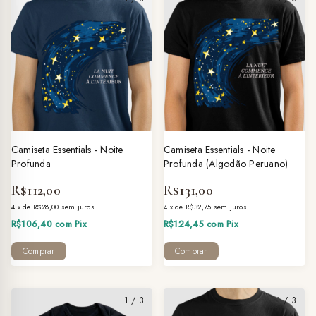
Camiseta Essentials - Noite
Camiseta Essentials - Noite
Profunda
Profunda (Algodão Peruano)
R$112,00
R$131,00
4
x
de
R$28,00
sem juros
4
x
de
R$32,75
sem juros
R$106,40
com
Pix
R$124,45
com
Pix
Comprar
Comprar
1
/
3
1
/
3