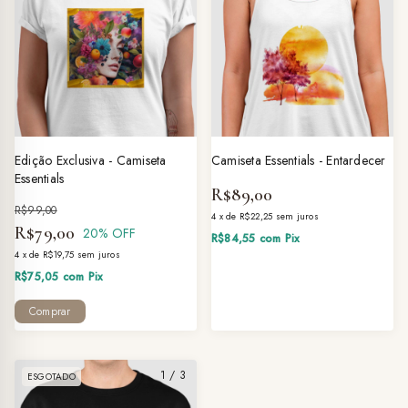
Edição Exclusiva - Camiseta
Camiseta Essentials - Entardecer
Essentials
R$89,00
R$99,00
4
x
de
R$22,25
sem juros
R$79,00
20
% OFF
R$84,55
com
Pix
4
x
de
R$19,75
sem juros
R$75,05
com
Pix
Comprar
1
/
3
ESGOTADO