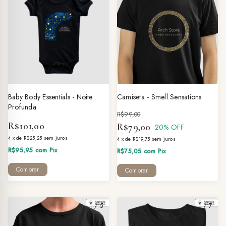
Baby Body Essentials - Noite
Camiseta - Smell Sensations
Profunda
R$99,00
R$101,00
R$79,00
20
% OFF
4
x
de
R$25,25
sem juros
4
x
de
R$19,75
sem juros
R$95,95
com
Pix
R$75,05
com
Pix
Comprar
Comprar
1
/
5
1
/
7