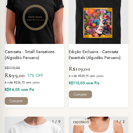
Camiseta - Smell Sensations
Edição Exclusiva - Camiseta
(Algodão Peruano)
Essentials (Algodão Peruano)
R$119,00
R$119,00
R$99,00
17
% OFF
4
x
de
R$29,75
sem juros
4
x
de
R$24,75
sem juros
R$113,05
com
Pix
R$94,05
com
Pix
Comprar
Comprar
1
/
9
1
/
2
ESGOTADO