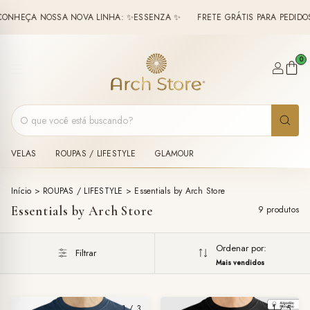
HEÇA NOSSA NOVA LINHA: ✨ESSENZA ✨
FRETE GRÁTIS PARA PEDIDOS A
0
VELAS
ROUPAS / LIFESTYLE
GLAMOUR
Início
>
ROUPAS / LIFESTYLE
>
Essentials by Arch Store
Essentials by Arch Store
9 produtos
Ordenar por:
Filtrar
Mais vendidos
1
/
3
1
/
5