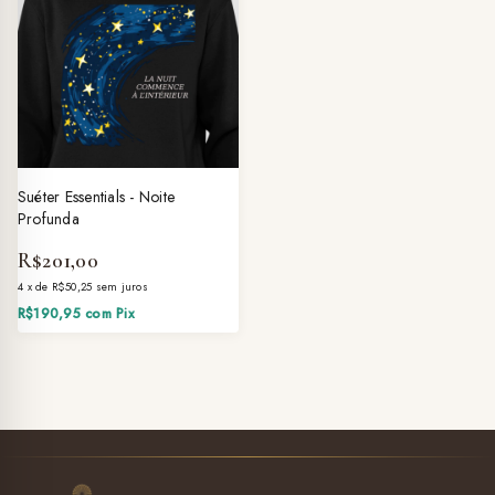
Suéter Essentials - Noite
Profunda
R$201,00
4
x
de
R$50,25
sem juros
R$190,95
com
Pix