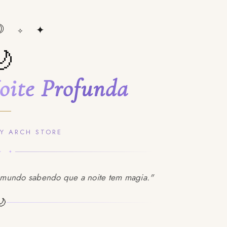
☽
✦
✧
🌙
oite Profunda
BY ARCH STORE
✦ ✦
 mundo sabendo que a noite tem magia."
🌙