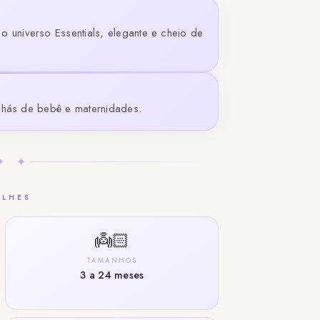
universo Essentials, elegante e cheio de
 chás de bebê e maternidades.
✦ ✦
ALHES
👼🏻
TAMANHOS
3 a 24 meses