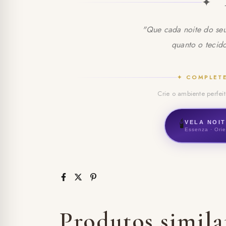
✦ 
"Que cada noite do seu
quanto o tecid
✦ COMPLETE
Crie o ambiente perfei
🕯️
VELA NOI
Essenza · Orie
Produtos simila