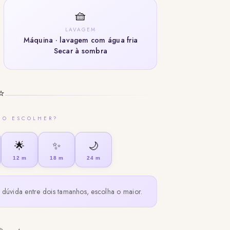
🧺
LAVAGEM
Máquina · lavagem com água fria
Secar à sombra
⭐
HO ESCOLHER?
🌟
✨
🌙
12 m
18 m
24 m
dúvida entre dois tamanhos, escolha o maior.