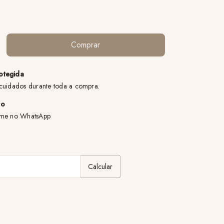
otegida
cuidados durante toda a compra.
to
ame no WhatsApp
:
Alterar CEP
Calcular