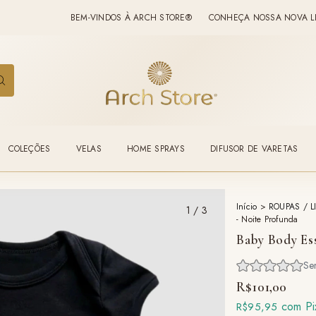
BEM-VINDOS À ARCH STORE®
CONHEÇA NOSSA NOVA LINHA: ✨E
COLEÇÕES
VELAS
HOME SPRAYS
DIFUSOR DE VARETAS
Início
>
ROUPAS / L
1
/
3
- Noite Profunda
Baby Body Ess
R$101,00
com
Pi
R$95,95