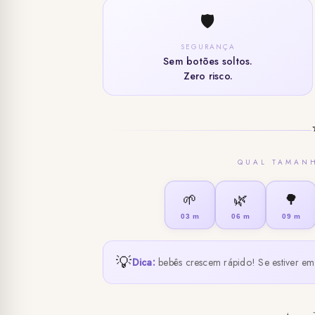
🛡️
SEGURANÇA
Sem botões soltos.
Zero risco.
QUAL TAMAN
🌱
🌿
🌳
03 m
06 m
09 m
💡
Dica:
bebês crescem rápido! Se estiver em 