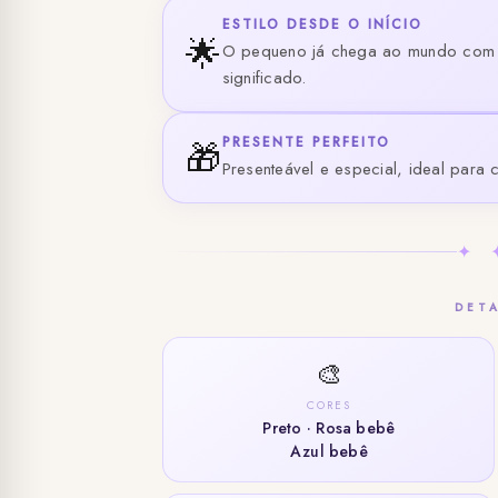
ESTILO DESDE O INÍCIO
🌟
O pequeno já chega ao mundo com o 
significado.
PRESENTE PERFEITO
🎁
Presenteável e especial, ideal para
✦ 
DET
🎨
CORES
Preto · Rosa bebê
Azul bebê