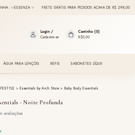
SSENZA ✨
FRETE GRÁTIS PARA PEDIDOS ACIMA DE R$ 298,00
BEM-VIN
Login
/
Carrinho
(
0
)
Cadastre-se
R$0,00
ÁGUA PARA LENÇÓIS
REFIS
SABONETES LÍQUIDOS
ESSENTI
IFESTYLE
>
Essentials by Arch Store
>
Baby Body Essentials
entials - Noite Profunda
x