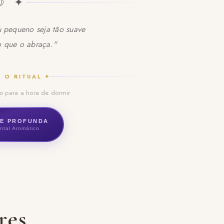
☽ ✦
 pequeno seja tão suave
o que o abraça."
 O RITUAL ✦
to para a hora de dormir
TE PROFUNDA
ntal Aromático
res