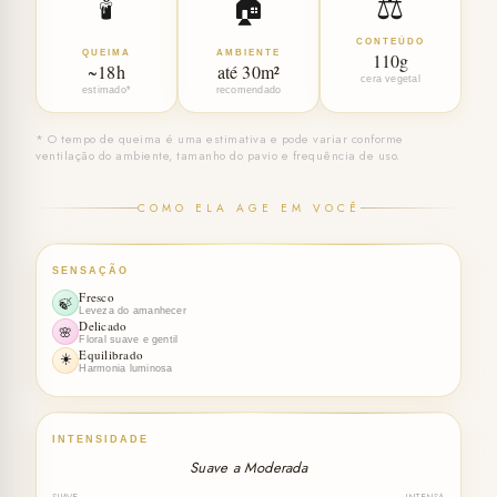
🕯️
🏠
⚖️
CONTEÚDO
QUEIMA
AMBIENTE
110g
~18h
até 30m²
cera vegetal
estimado*
recomendado
* O tempo de queima é uma estimativa e pode variar conforme
ventilação do ambiente, tamanho do pavio e frequência de uso.
COMO ELA AGE EM VOCÊ
SENSAÇÃO
Fresco
🍃
Leveza do amanhecer
Delicado
🌸
Floral suave e gentil
Equilibrado
☀️
Harmonia luminosa
INTENSIDADE
Suave a Moderada