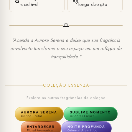
♻️
💨
reciclável
longa duração
🌅
"Acenda a Aurora Serena e deixe que sua fragrância
envolvente transforme o seu espaço em um refúgio de
tranquilidade."
COLEÇÃO ESSENZA
Explore as outras fragrâncias da coleção
AURORA SERENA
SUBLIME MOMENTO
Cítrico Frutal
Oriental Fresco
ENTARDECER
NOITE PROFUNDA
Floral Aromática
Oriental Aromático