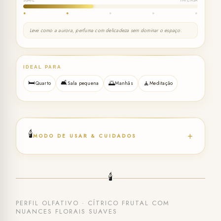
SUAVE
INTENSA
●
●
●
●
●
Leve como a aurora, perfuma com delicadeza sem dominar o espaço.
IDEAL PARA
🛏️
🛋️
🌅
🧘
Quarto
Sala pequena
Manhãs
Meditação
🕯️
+
MODO DE USAR & CUIDADOS
🕯️
PERFIL OLFATIVO · CÍTRICO FRUTAL COM
NUANCES FLORAIS SUAVES