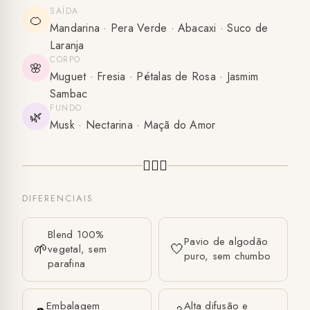
SAÍDA
🍊
Mandarina · Pera Verde · Abacaxi · Suco de
Laranja
CORPO
🌸
Muguet · Fresia · Pétalas de Rosa · Jasmim
Sambac
FUNDO
🌿
Musk · Nectarina · Maçã do Amor
🧚🏻‍♀️
DIFERENCIAIS
Blend 100%
Pavio de algodão
🌱
🤍
vegetal, sem
puro, sem chumbo
parafina
Embalagem
Alta difusão e