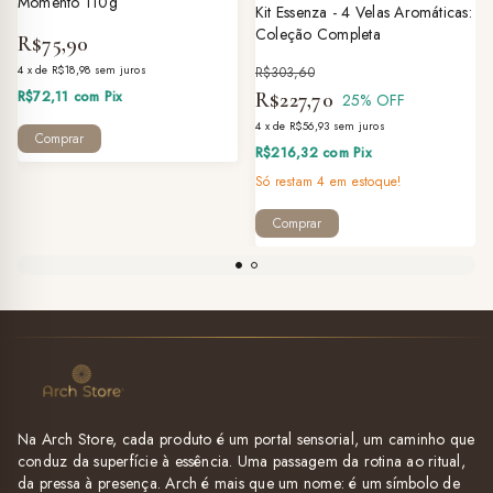
Momento 110g
Kit Essenza - 4 Velas Aromáticas:
Coleção Completa
R$75,90
4
x
de
R$18,98
sem juros
R$303,60
R$72,11
com
Pix
R$227,70
25
% OFF
4
x
de
R$56,93
sem juros
R$216,32
com
Pix
Só restam
4
em estoque!
Na Arch Store, cada produto é um portal sensorial, um caminho que
conduz da superfície à essência. Uma passagem da rotina ao ritual,
da pressa à presença. Arch é mais que um nome: é um símbolo de