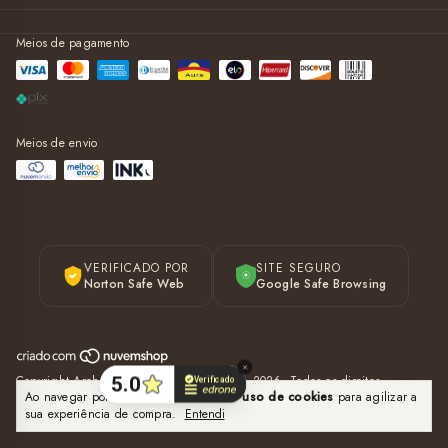
Meios de pagamento
Meios de envio
VERIFICADO POR
SITE SEGURO
Norton Safe Web
Google Safe Browsing
Copyright Arch Store - 38596930000122 - 2026. Todos os direitos
Ao navegar por este site
você aceita o uso de cookies
para agilizar a
reservados.
sua experiência de compra.
Entendi