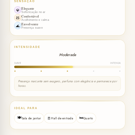
SENSAÇÃO
Elegante
💎
Sofisticação no ar
Confortável
🧸
Acolhimento e calma
Envolvente
🌊
Presença suave
INTENSIDADE
Moderada
SUAVE
INTENSA
●
●
●
●
●
Presença marcante sem exagero, perfuma com elegância e permanece por
horas.
IDEAL PARA
🍽️
🛏️
🚪
Sala de jantar
Hall de entrada
Quarto