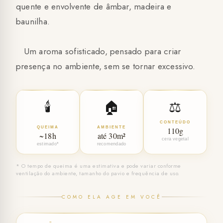
quente e envolvente de âmbar, madeira e
baunilha.
Um aroma sofisticado, pensado para criar
presença no ambiente, sem se tornar excessivo.
🕯️
🏠
⚖️
CONTEÚDO
QUEIMA
AMBIENTE
110g
~18h
até 30m²
cera vegetal
estimado*
recomendado
* O tempo de queima é uma estimativa e pode variar conforme
ventilação do ambiente, tamanho do pavio e frequência de uso.
COMO ELA AGE EM VOCÊ