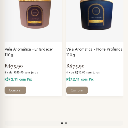
Vela Aromática - Entardecer
Vela Aromática - Noite Profunda
110g
110g
R$75,90
R$75,90
4
x
de
R$18,98
sem juros
4
x
de
R$18,98
sem juros
R$72,11
com
Pix
R$72,11
com
Pix