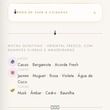
🕯️
+
MODO DE USAR & CUIDADOS
🕯️
NOTAS OLFATIVAS · ORIENTAL FRESCO, COM
NUANCES FLORAIS E AMADEIRADAS
SAÍDA
🍇
Cassis · Bergamota · Acorde Fresh
CORPO
🌸
Jasmim · Muguet · Rosa · Violeta · Água de
Coco
FUNDO
🌿
Musk · Âmbar · Cedro · Baunilha
🧚🏻‍♀️