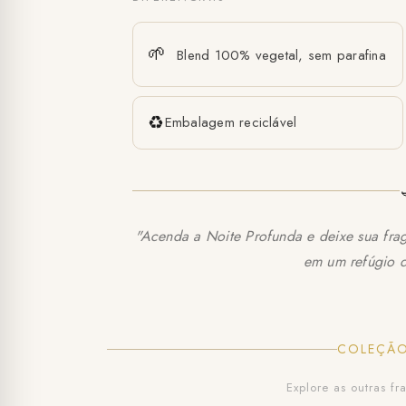
🌱
Blend 100% vegetal, sem parafina
♻️
Embalagem reciclável
"Acenda a Noite Profunda e deixe sua frag
em um refúgio d
COLEÇÃO
Explore as outras f