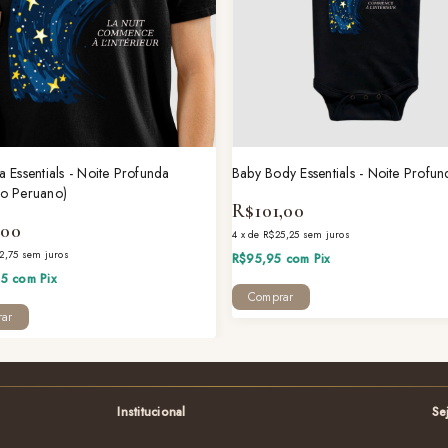
 Essentials - Noite Profunda
Baby Body Essentials - Noite Profun
o Peruano)
R$101,00
,00
4
x
de
R$25,25
sem juros
2,75
sem juros
R$95,95
com
Pix
45
com
Pix
Comprar
ar
Institucional
Se