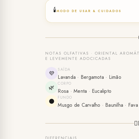
🕯️
MODO DE USAR & CUIDADOS
NOTAS OLFATIVAS · ORIENTAL AROMÁ
E LEVEMENTE ADOCICADAS
SAÍDA
💜
Lavanda · Bergamota · Limão
CORPO
🌿
Rosa · Menta · Eucalipto
FUNDO
🌑
Musgo de Carvalho · Baunilha · Fava
🧚
DIFERENCIAIS