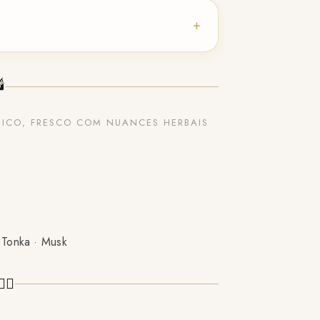
+
🕯️
TICO, FRESCO COM NUANCES HERBAIS
 Tonka · Musk
‍♀️