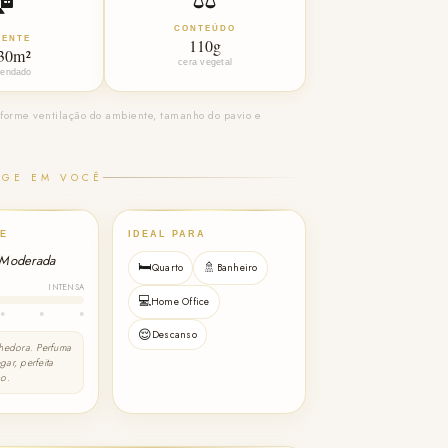
CONTEÚDO
IENTE
110g
 30m²
cera vegetal
endado
forme ventilação do ambiente, tamanho do pavio e
AGE EM VOCÊ
E
IDEAL PARA
 Moderada
🛏️
🚿
Quarto
Banheiro
INTENSA
💻
Home Office
●
●
●
😌
Descanso
lhedora. Perfuma
ar, perfeita
no.