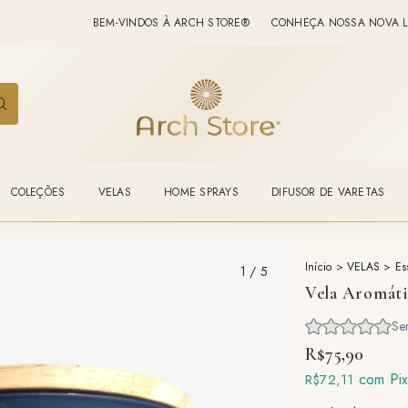
BEM-VINDOS À ARCH STORE®
CONHEÇA NOSSA NOVA LINHA: ✨
COLEÇÕES
VELAS
HOME SPRAYS
DIFUSOR DE VARETAS
Início
>
VELAS
>
Es
1
/
5
Vela Aromáti
R$75,90
com
Pi
R$72,11