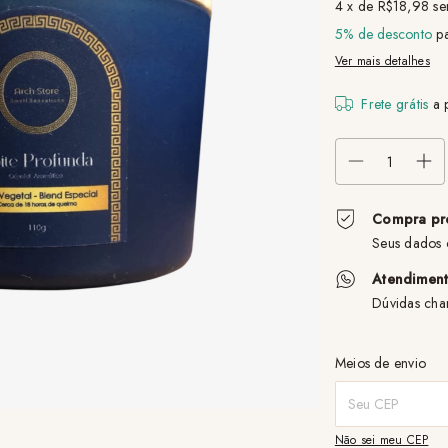
4
x de
R$18,98
se
5% de desconto
pa
Ver mais detalhes
Frete grátis
a 
Compra pr
Seus dados 
Atendimen
Dúvidas ch
Entregas para o CEP
Meios de envio
Não sei meu CEP