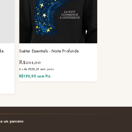
da
Suéter Essentials - Noite Profunda
R$201,00
4
x
de
R$50,25
sem juros
R$190,95
com
Pix
ja um parceiro