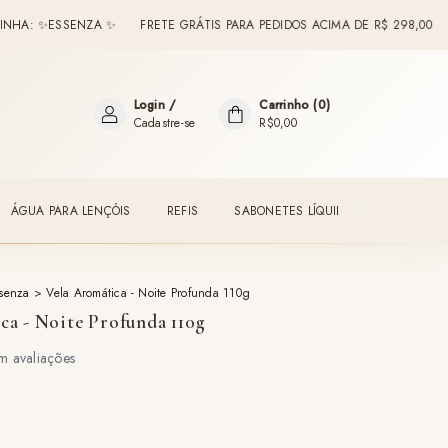
ESSENZA ✨
FRETE GRÁTIS PARA PEDIDOS ACIMA DE R$ 298,00
BEM-VI
Login
/
Carrinho
(
0
)
Cadastre-se
R$0,00
ÁGUA PARA LENÇÓIS
REFIS
SABONETES LÍQUIDOS
ESSENTI
senza
>
Vela Aromática - Noite Profunda 110g
ca - Noite Profunda 110g
x