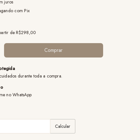
m juros
gando com Pix
partir de
R$298,00
otegida
cuidados durante toda a compra.
to
ame no WhatsApp
:
Alterar CEP
Calcular