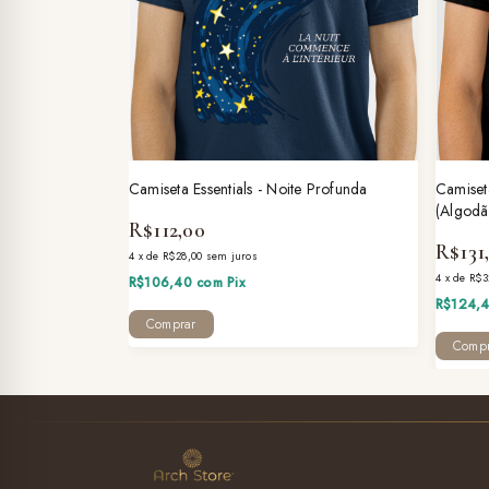
Camiseta Essentials - Noite Profunda
Camiseta
(Algodã
R$112,00
R$131
4
x
de
R$28,00
sem juros
4
x
de
R$3
R$106,40
com
Pix
R$124,
Comprar
Compr