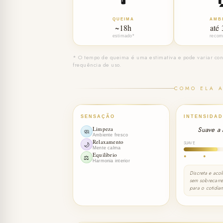
QUEIMA
AMB
~18h
até
estimado*
recom
* O tempo de queima é uma estimativa e pode variar con
frequência de uso.
COMO ELA 
SENSAÇÃO
INTENSIDAD
Limpeza
Suave a
🧼
Ambiente fresco
Relaxamento
SUAVE
🌙
Mente calma
Equilíbrio
●
●
⚖️
Harmonia interior
Discreta e aco
sem sobrecarreg
para o cotidia