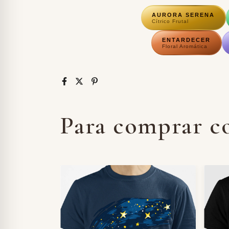
AURORA SERENA
Cítrico Frutal
ENTARDECER
Floral Aromática
Para comprar c