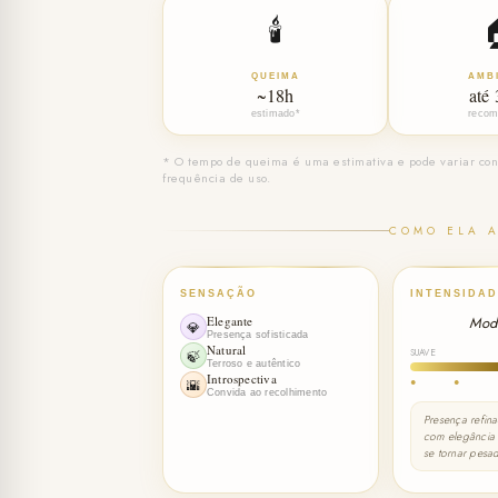
🕯️
QUEIMA
AMB
~18h
até
estimado*
recom
* O tempo de queima é uma estimativa e pode variar con
frequência de uso.
COMO ELA 
SENSAÇÃO
INTENSIDAD
Elegante
Mod
💎
Presença sofisticada
Natural
SUAVE
🍃
Terroso e autêntico
Introspectiva
●
●
🌇
Convida ao recolhimento
Presença refin
com elegância
se tornar pesa