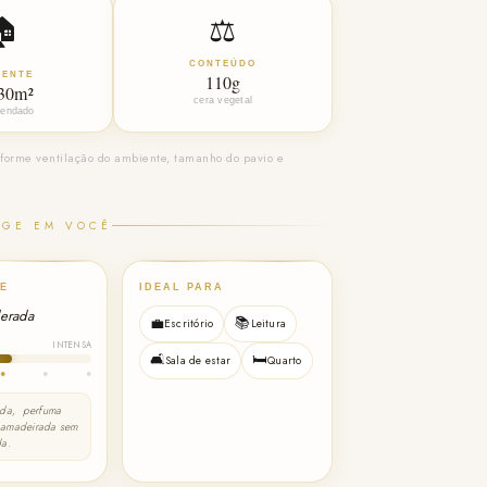
🏠
⚖️
CONTEÚDO
IENTE
110g
 30m²
cera vegetal
endado
forme ventilação do ambiente, tamanho do pavio e
AGE EM VOCÊ
E
IDEAL PARA
erada
📚
💼
Escritório
Leitura
INTENSA
🛋️
🛏️
Sala de estar
Quarto
●
●
●
ada, perfuma
 amadeirada sem
da.