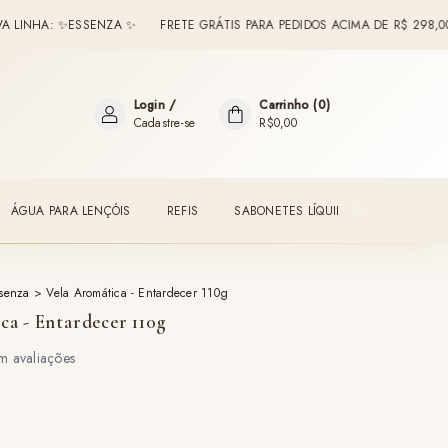
: ✨ESSENZA ✨
FRETE GRÁTIS PARA PEDIDOS ACIMA DE R$ 298,00
BEM
Login
/
Carrinho
(
0
)
Cadastre-se
R$0,00
ÁGUA PARA LENÇÓIS
REFIS
SABONETES LÍQUIDOS
ESSENTI
senza
>
Vela Aromática - Entardecer 110g
ca - Entardecer 110g
x