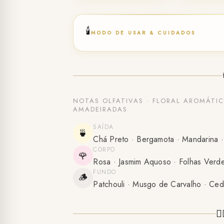
🕯️
MODO DE USAR & CUIDADOS
NOTAS OLFATIVAS · FLORAL AROMÁTI
AMADEIRADAS
SAÍDA
🍵
Chá Preto · Bergamota · Mandarina 
CORPO
🌹
Rosa · Jasmim Aquoso · Folhas Verde
FUNDO
🪵
Patchouli · Musgo de Carvalho · Ced
🧚