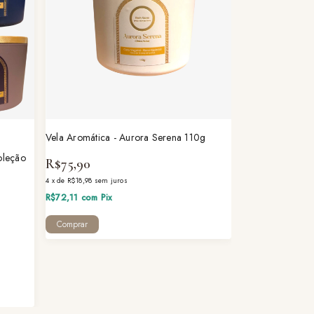
Vela Aromática - Aurora Serena 110g
oleção
R$75,90
4
x
de
R$18,98
sem juros
R$72,11
com
Pix