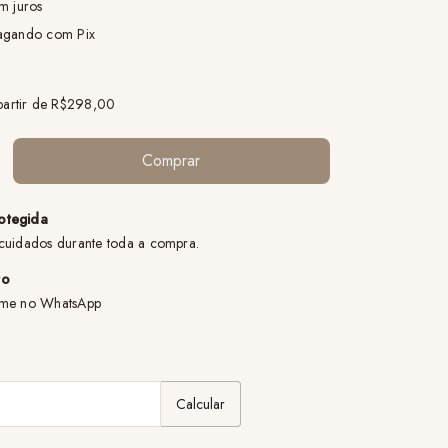
m juros
gando com Pix
partir de
R$298,00
otegida
cuidados durante toda a compra.
to
ame no WhatsApp
:
Alterar CEP
Calcular