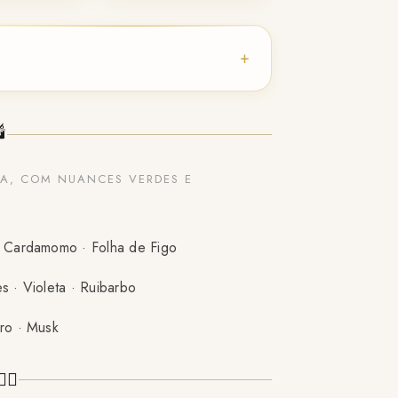
+
🕯️
CA, COM NUANCES VERDES E
· Cardamomo · Folha de Figo
s · Violeta · Ruibarbo
ro · Musk
‍♀️