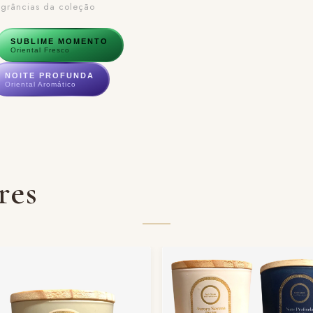
ragrâncias da coleção
SUBLIME MOMENTO
Oriental Fresco
NOITE PROFUNDA
Oriental Aromático
res