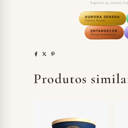
Explore as outras f
AURORA SERENA
Cítrico Frutal
ENTARDECER
Floral Aromática
Produtos simila